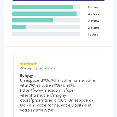
5 stars
4 stars
3 stars
2 stars
1 stars
Ghxwry – 2026-04-09 :
Echjqy
Un espace d?©di?© ? votre forme, votre
vitalit?© et votre s?©r?©nit?© -
https://www.medicum.fr/spe-
ville/pharmacien/magny-
cours/pharmacie-circuit , Un espace d?
©di?© ? votre forme, votre vitalit?© et
votre s?©r?©nit?© .