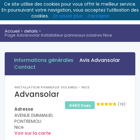
Ce site utilise des cookies pour vous offrir le meilleur service.
En poursuivant votre navigation, vous acceptez l’utilisation des
cookies.
En savoir plus
J’accepte
Accueil
details
Page Advansolar Installateur panneaux solaires Nice
Informations générales
Avis Advansolar
Contact
INSTALLATEUR PANNEAUX SOLAIRES - NICE
Advansolar
(19)
4450 Vues
Adresse
AVENUE EMMANUEL
PONTREMOLI
Nice
Voir sur la carte