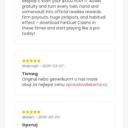
Respite c start your $1000 PLAY IT AGAIN
gratuity and turn every twirl, hand and
somersault into official readies rewards.
Firm payouts, huge jackpots, and habitual
effect – download FanDuel Casino in
these times and start playing like a pro
today!
Wabmqb – 2026-03-07 :
Tivnwg
Original nebo generikum? U nas mate
oboji za nejlepsi cenu
opravdovalekarna.cz
Rbfeeh – 2026-03-04 :
Gpenzj