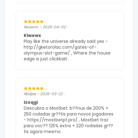
Nozwnn – 2026-04-02 :
Klwewx
Play like the universe already said yes -
http://gketorolac.com/gates-of-
olympus-slot-game/ , Where the house
edge is just clickbait .
Rbdjse – 2026-03-22 :
Izoqgi
Descubra o Mostbet: b??nus de 200% +
250 rodadas gr??tis para novos jogadores
- https://mostbetpt.pro/ , Mostbet traz
para voc?? 125% extra + 220 rodadas gr??
tis agora mesmo .