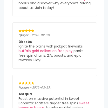
bonus and discover why everyone’s talking
about us. Join today!
Qkrqnk – 2026-02-26 :
Dkkxbu
Ignite the plains with jackpot fireworks.
buffalo gold collection free play
packs
free spin chains, 27x boosts, and epic
rewards. Play!
Fqdqez – 2026-02-23 :
Astqud
Feast on massive potential in Sweet
Bonanza: scatters trigger free spins
sweet
bonanza bonus
, bombs multiply prizes