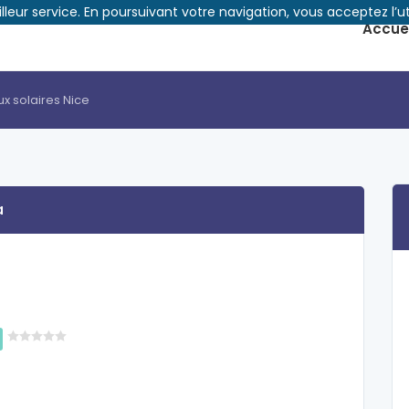
illeur service. En poursuivant votre navigation, vous acceptez l’ut
Accuei
x solaires Nice
a