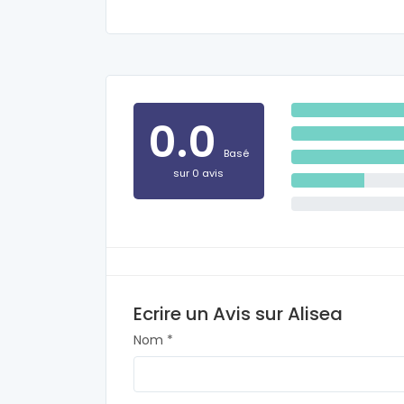
0.0
Basé
sur 0 avis
Ecrire un Avis sur Alisea
Nom *