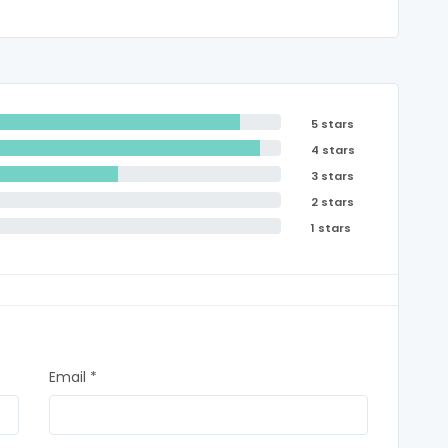
5 stars
4 stars
3 stars
2 stars
1 stars
Email *