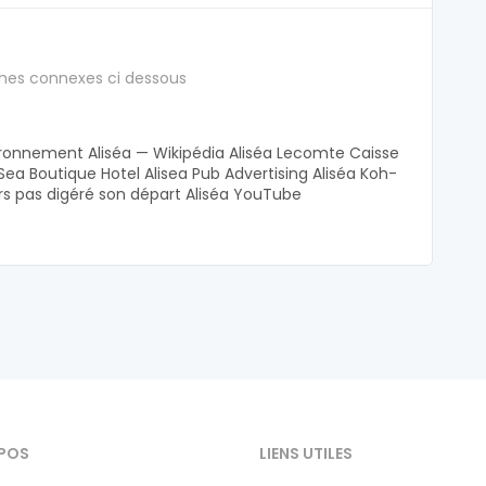
hes connexes ci dessous
ronnement Aliséa — Wikipédia Aliséa Lecomte Caisse
ea Boutique Hotel Alisea Pub Advertising Aliséa Koh-
urs pas digéré son départ Aliséa YouTube
POS
LIENS UTILES