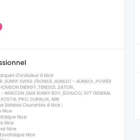
ssionnel
arques d'onduleur à Nice
 ,SUNNY SWISS ,FRONIUS ,AUNILEC - AUNISOL ,POWER
HOMSON ENERGY ,TENESOL ,EATON ,
- INGECON ,SMA SUNNY BOY ,SCHUCO, SVT GENERAL
 KOSTAL PIKO, DURALUX, ABB
x Solaires Courantes à Nice :
e Nice
ltaïque Nice
re Nice
ssé Nice
tovoltaïque Nice