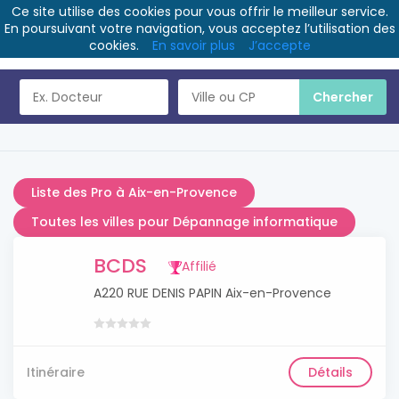
Ce site utilise des cookies pour vous offrir le meilleur service.
En poursuivant votre navigation, vous acceptez l’utilisation des
cookies.
En savoir plus
J’accepte
Liste des Pro à Aix-en-Provence
Toutes les villes pour Dépannage informatique
BCDS
Affilié
A220 RUE DENIS PAPIN Aix-en-Provence
Itinéraire
Détails