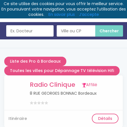
Ce site utilise des cookies pour vous offrir le meilleur service.
En poursuivant votre navigation, vous acceptez l’utilisation des
cookies.
En savoir plus
J’accepte
Liste des Pro à Bordeaux
Toutes les villes pour Dépannage TV télévision Hifi
Radio Clinique
Affilié
8 RUE GEORGES BONNAC Bordeaux
Itinéraire
Détails