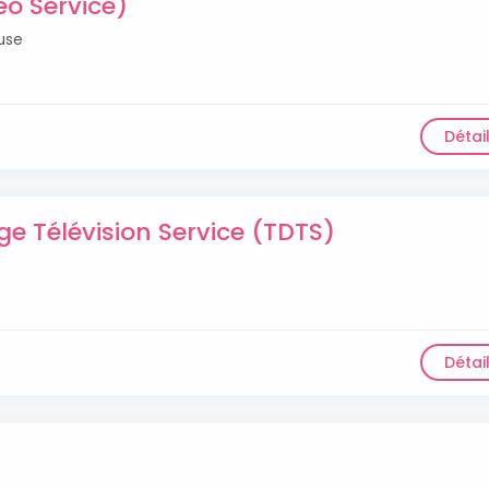
éo Service)
use
Détai
 Télévision Service (TDTS)
Détai