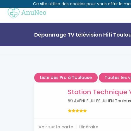
Ce site utilise des cookies pour vous offrir le me
Dépannage TV télévision Hifi Toulo
Liste des Pro à Toulouse
Toutes les v
Station Technique 
59 AVENUE JULES JULIEN Toulou
Voir sur la carte
Itinéraire