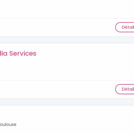
Détai
ia Services
Détai
Toulouse