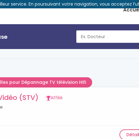
illeur service. En poursuivant votre navigation, vous acceptez l’ut
Accuei
use
illes pour Dépannage TV télévision Hifi
Vidéo (STV)
Affilié
se
Détai