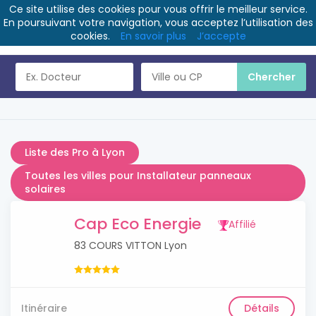
Ce site utilise des cookies pour vous offrir le meilleur service.
En poursuivant votre navigation, vous acceptez l’utilisation des
cookies.
En savoir plus
J’accepte
Liste des Pro à Lyon
Toutes les villes pour Installateur panneaux
solaires
Cap Eco Energie
Affilié
83 COURS VITTON Lyon
Itinéraire
Détails