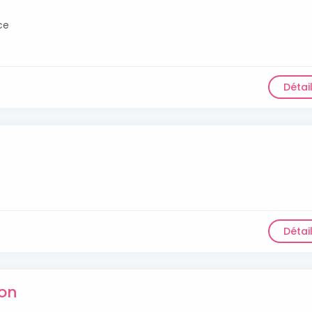
ce
Détai
Détai
on