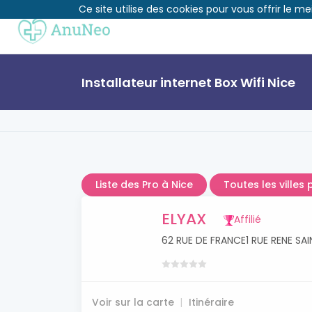
Ce site utilise des cookies pour vous offrir le me
Installateur internet Box Wifi Nice
Liste des Pro à Nice
Toutes les villes 
ELYAX
Affilié
62 RUE DE FRANCE1 RUE RENE SA
Voir sur la carte
Itinéraire