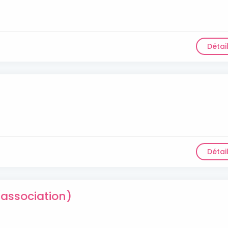
Détai
Détai
association)