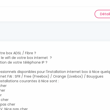
Détai
otre box ADSL / Fibre ?
le wifi de votre box internet ?
ion de votre téléphone IP ?
ionnels disponibles pour l'installation internet box à Nice quel
ernet FAI : SFR / Free (Freebox) / Orange (Livebox) / Bouygues
stallations courantes à Nice sont :
cher
cher
er
s cher
 pas cher
PTV Nice pas cher