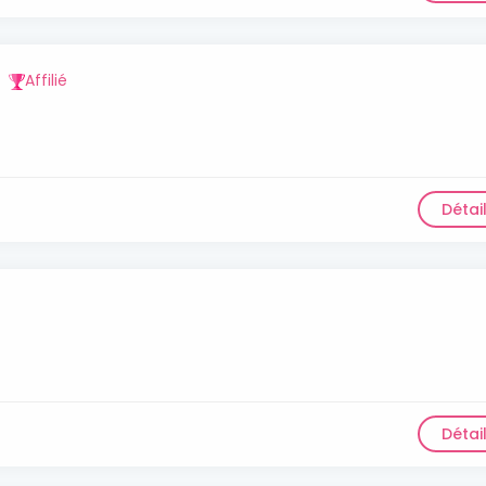
Affilié
Détai
Détai